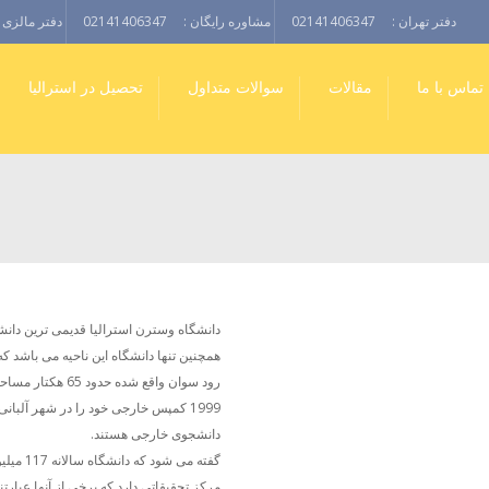
دفتر تهران :
02141406347
مشاوره رایگان :
02141406347
دفتر مالزی :
تماس با ما
مقالات
سوالات متداول
تحصیل در استرالیا
دانشجوی خارجی هستند.
مرکز تحقیقاتی دارد که برخی از آنها عبارت