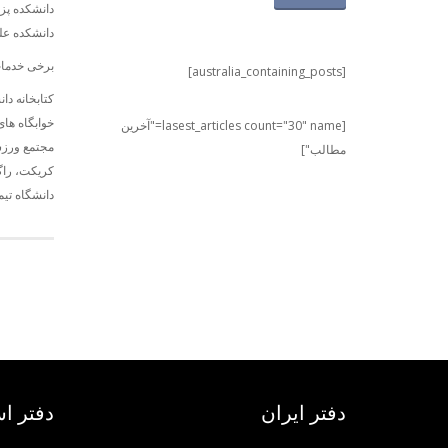
دانشکده پز
دانشکده ع
برخی خدمات
[australia_containing_posts]
کتابخانه دانشگاه به صورت 7 کتابخانه 
خوابگاه های
[lasest_articles count="30" name="آخرین
مجتمع ورزش
مطالب"]
کریکت، راگ
دانشگاه تی
دفتر ایران
دفتر اس