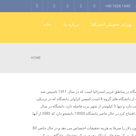
+60 1626 1640
ویزای تحصیلی استرالیا
درباره ما
خانه
HOME
دانشگاه وسترن استرالیا قدیمی ترین دانشگاه در مناطق غربی استرالیا است که در سال 1911 تاسیس شد.
همچنین تنها دانشگاه این ناحیه می باشد که از دانشگاه های گروه 8 است.کمپس کراولی دانشگاه که در نزدیکی
رود سوان واقع شده حدود 65 هکتار مساحت دارد و تنها 5 کیلومتر از شهر پرت فاصله دارد. دانشگاه در سال
1999 کمپس خارجی خود را در شهر آلبانی افتتاح کرد.در حال حاضر دانشگاه 19000 دانشجو دارد که 3985 از آنها
گفته می شود که دانشگاه سالانه 117 میلیون دلار را صرفا به هزینه تحقیقات اختصاص می دهد و در حال حاضر 80
ند از: مرکز تحقیقاتی ارتکاب جرم، مرکز تحقیقاتی دادگاهی، مرکز