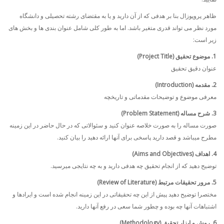
ظاهر پروپوزال بنا بر هدفی كه از آن دارید و یا به مقتضای رشته تحصیلی و دانشگاه
مورد نظر می تواند قدری متغیر باشد. اما به طور کلی شامل عنوان بندی ها و بخش های
زیر است:
1. موضوع تحقیق (Project Title)
عنوان دقیق تحقیق
2. مقدمه (Introduction)
معرفی موضوع و توضیحات مقدماتی و تاریخچه
3. شرح مساله (Problem Statement)
صورت مساله را به صورت خلاصه عنوان کنید و سئوالاتی که در حال حاضر در این زمینه
مطرح میباشد و قصد دارید پاسخی برای آنها ارائه دهید را بیان کنید.
4. اهداف (Aims and Objectives)
توضیح دهید كه از انجام تحقیق چه هدفی دارید و به چه نتایجی میرسید.
5. مرور تحقیقات مرتبط (Review of Literature)
مختصرا توضیح دهید پیش از این چه تحقیقاتی در این زمینه انجام شده است و ایرادها و
اشتباهات آنها چه بوده و چطور شما سعی در رفع آنها دارید.
6. روش و ابزار تحقیق (Methodology)