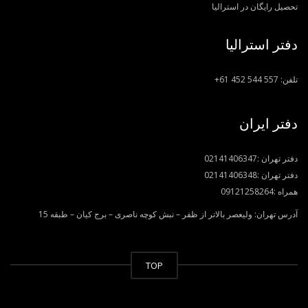
تحصیل رایگان در استرالیا
دفتر استرالیا
تلفن:
+61 452 544 557
دفتر ایران
دفتر تهران :
02141406347
دفتر تهران :
02141406348
همراه :
09121258264
آدرس تهران: ولیعصر بالاتر از ظفر – نبش کوچه ناصری – برج کیان – طبقه 15
TOP