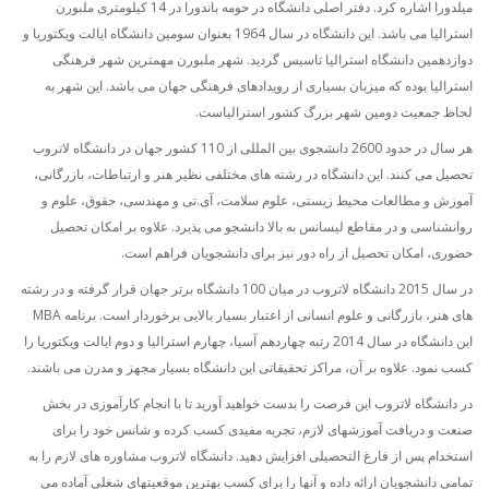
میلدورا اشاره کرد. دفتر اصلی دانشگاه در حومه باندورا در 14 کیلومتری ملبورن
استرالیا می باشد. این دانشگاه در سال 1964 بعنوان سومین دانشگاه ایالت ویکتوریا و
دوازدهمین دانشگاه استرالیا تاسیس گردید. شهر ملبورن مهمترین شهر فرهنگی
استرالیا بوده که میزبان بسیاری از رویدادهای فرهنگی جهان می باشد. این شهر به
لحاظ جمعیت دومین شهر بزرگ کشور استرالیاست.
هر سال در حدود 2600 دانشجوی بین المللی از 110 کشور جهان در دانشگاه لاتروب
تحصیل می کنند. این دانشگاه در رشته های مختلفی نظیر هنر و ارتباطات، بازرگانی،
آموزش و مطالعات محیط زیستی، علوم سلامت، آی.تی و مهندسی، حقوق، علوم و
روانشناسی و در مقاطع لیسانس به بالا دانشجو می پذیرد. علاوه بر امکان تحصیل
حضوری، امکان تحصیل از راه دور نیز برای دانشجویان فراهم است.
در سال 2015 دانشگاه لاتروب در میان 100 دانشگاه برتر جهان قرار گرفته و در رشته
های هنر، بازرگانی و علوم انسانی از اعتبار بسیار بالایی برخوردار است. برنامه MBA
این دانشگاه در سال 2014 رتبه چهاردهم آسیا، چهارم استرالیا و دوم ایالت ویکتوریا را
کسب نمود. علاوه بر آن، مراکز تحقیقاتی این دانشگاه بسیار مجهز و مدرن می باشند.
در دانشگاه لاتروب این فرصت را بدست خواهید آورید تا با انجام کارآموزی در بخش
صنعت و دریافت آموزشهای لازم، تجربه مفیدی کسب کرده و شانس خود را برای
استخدام پس از فارغ التحصیلی افزایش دهید. دانشگاه لاتروب مشاوره های لازم را به
تمامی دانشجویان ارائه داده و آنها را برای کسب بهترین موقعیتهای شغلی آماده می