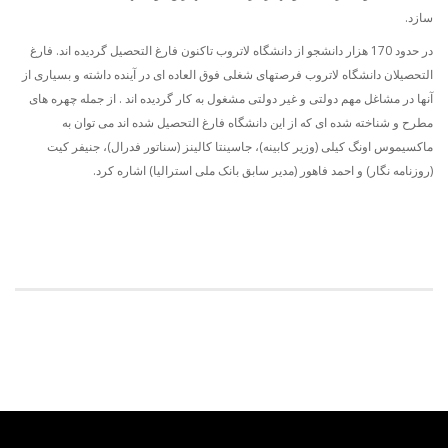
سازد.
در حدود 170 هزار دانشجو از دانشگاه لاتروب تاکنون فارغ التحصیل گردیده اند. فارغ
التحصیلان دانشگاه لاتروب فرصتهای شغلی فوق العاده ای در آینده داشته و بسیاری از
آنها در مشاغل مهم دولتی و غیر دولتی مشغول به کار گردیده اند . از جمله چهره های
مطرح و شناخته شده ای که از این دانشگاه فارغ التحصیل شده اند می توان به
ماکسیموس اونگ کیلی (وزیر کابینه)، جاسینتا کالینز (سناتور فدرال)، جنیفر کیت
(روزنامه نگار) و احمد فاهور (مدیر سابق بانک ملی استرالیا) اشاره کرد.