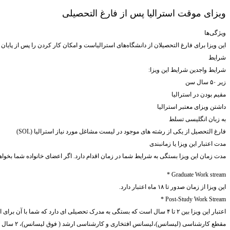
ویزای موقت استرالیا پس از فارغ التحصیلی
ویژگی‌ها
این ویزا برای فارغ التحصیلان از دانشگاه‌های استرالیاست و امکان کار کردن را پس از پایان
شرایط
شرایط واجدین شرایط این ویزا:
زیر ۵۰ سال سن
مقیم بودن در استرالیا
داشتن ویزای معتبر استرالیا
به زبان انگلیسی تسلط
فارغ التحصیل از یکی از رشته های موجود در لیست مشاغل مورد نیاز استرالیا (SOL)
مدت اعتبار این ویزا یا زمانبندی
مدت زمان این ویزا بستگی به شرایط شما در زمان اقدام دارد. اگر اعضای خانواده شما بخواهن
Graduate Work stream *
این ویزا از زمان صدور تا ۱۸ ماه اعتبار دارد.
Post-Study Work Stream *
اعتبار این ویزا بین ۲ تا ۴ سال است که بستگی به مدرک تحصیلی ای دارد که شما با آن برای این ویزا اقداک کرده اید.
مقطع کارشناسی (لیسانس)،لیسانس افتخاری و کارشناسی ارشد ( فوق لیسانس)، ۲ سال اعتبار