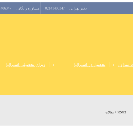
دفتر تهران :
02141406347
مشاوره رایگان :
1406347
 متداول
تحصیل در استرالیا
ویزای تحصیلی استرالیا
HOME
مقالات