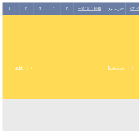
0214
دفتر مالزی :
+60 1626 1640
درباره ما
خانه