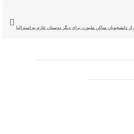
از دانشجویان ساکن ملبورن برای دیگر دوستان عازم به استرالیا