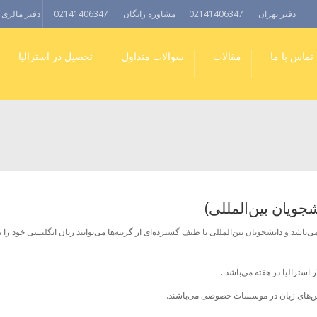
دفتر تهران :
02141406347
مشاوره رایگان :
02141406347
دفتر مالزی :
تماس با ما
مقالات
سوالات متداول
تحصیل در استرالیا
 کلاس‌های زبان در موسسات خصوصی می‌باشند.