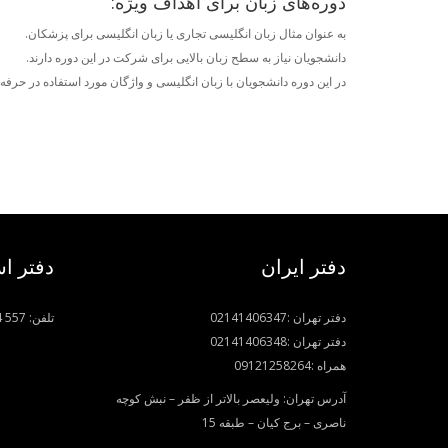
دوره‌های زبان برای اهداف ویژه:
به عنوان مثال زبان انگلیسی‌ تجاری یا زبان انگلیسی‌ برای پزشکان.
دانشجویان نیاز به سطح زبان بالایی برای شرکت در این دوره دارند.
در این دوره دانشجویان با زبان انگلیسی‌ و واژگان مورد استفاده در حرفه
دفتر ایران
دفتر اس
دفتر تهران :
02141406347
تلفن:
4 557
دفتر تهران :
02141406348
همراه :
09121258264
آدرس تهران: ولیعصر بالاتر از ظفر – نبش کوچه
ناصری – برج کیان – طبقه 15