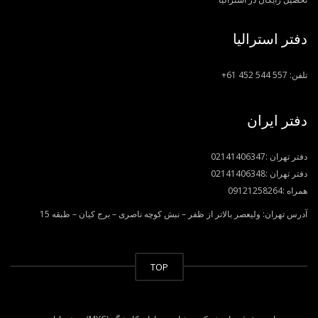
دفتر استرالیا
تلفن:
+61 452 544 557
دفتر ایران
دفتر تهران :
02141406347
دفتر تهران :
02141406348
همراه :
09121258264
آدرس تهران: ولیعصر بالاتر از ظفر – نبش کوچه ناصری – برج کیان – طبقه 15
TOP