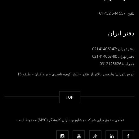
تلفن:
+61 452 544 557
دفتر ایران
دفتر تهران :
02141406347
دفتر تهران :
02141406348
همراه :
09121258264
آدرس تهران: ولیعصر بالاتر از ظفر – نبش کوچه ناصری – برج کیان – طبقه 15
TOP
تمامی حقوق برای شرکت مشاورین یاران کاوشگر (MYC) محفوظ است.