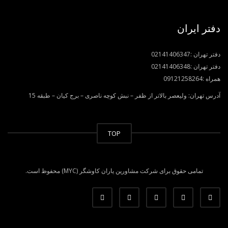
دفتر ایران
دفتر تهران :
02141406347
دفتر تهران :
02141406348
همراه :
09121258264
آدرس تهران: ولیعصر بالاتر از ظفر – نبش کوچه ناصری – برج کیان – طبقه 15
TOP
تمامی حقوق برای شرکت مشاورین یاران کاوشگر (MYC) محفوظ است.