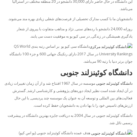
این دانشگاه در حال حاضر دارای 30,000 دانشجو در 20 منطقه مختلف در استرالیا
می‌باشد.
دانشجویان ما با کسب مدارک تحصیلی از فرصت‌های شغلی زیادی بهره مند می‌شوند.
روزانه 24,000 دانشجو با رده‌های سنی, نژاد و مذاهب متفاوت با پیروی از شعار
یادگیری همیشگی در زندگی, در سی کیو یو به موفقیت دست می یابند.
دانشگاه سی کیو یو بر اساس رتبه بندی QS World
University Rankings در سال 2017 دارای رنکینگ جهانی 600 و جزء 100 دانشگاه
جوان برتر دنیا با رتبه 90 می‌باشد.
دانشگاه کوئینزلند جنوبی
دانشگاه کوئینزلند جنوبی
موسسه در سال 1967 افتتاح شد و از آن زمان تغییرات زیادی
در آن ایجاد شده است نظیر ایجاد دوره‌های پژوهشی و کارشناسی ارشد, گسترش
فعالیت‌های بین المللی و توسعه آن به عنوان یک موسسه چند پردیسی, با این حال
ارزش‌های تاسیس خود را با بها دادن به دانشجویان حفظ کرده است.
دانشگاه کوئینزلند جنوبی در سال 2004 به دریافت جایزه بهترین دانشگاه در پیشرفت
رسمی نائل شد.
هدف عمده دانشگاه کوئینزلند جنوبی (یو اس کیو)