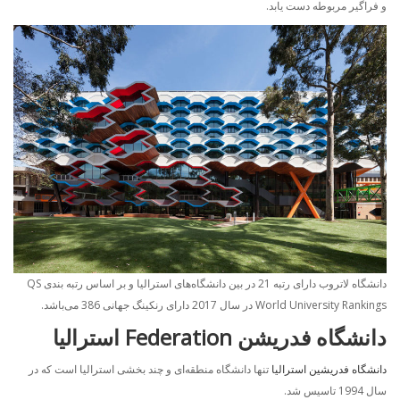
و فراگیر مربوطه دست یابد.
دانشگاه لاتروب دارای رتبه 21 در بین دانشگاه‌های استرالیا و بر اساس رتبه بندی QS
World University Rankings در سال 2017 دارای رنکینگ جهانی 386 می‌باشد.
دانشگاه
فدریشن
Federation
استرالیا
دانشگاه فدریشین استرالیا
تنها دانشگاه منطقه‌ای و چند بخشی استرالیا است که در
سال 1994 تاسیس شد.