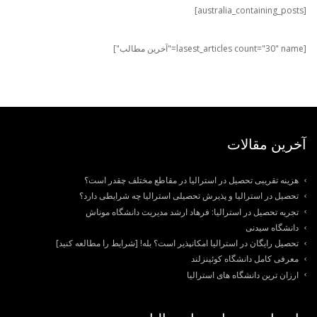
[australia_containing_posts]
[lasest_articles count="30" name="آخرین مطالب"]
آخرین مقالات
هزینه تقریبی تحصیل در استرالیا در مقاطع مختلف چقدر است؟
تحصیل در استرالیا و پذیرش تحصیلی استرالیا چه شرایطی دارد؟
تجربه تحصیل در استرالیا: فرهاد ارشد مدیریت دانشگاه موناش
دانشگاه سیدنی
تحصیل رایگان در استرالیا امکانپذیر است؟ بله! [شرایط را مطالعه کنید]
معرفی کامل دانشگاه کوئینزلند
ارزان ترین دانشگاه های استرالیا