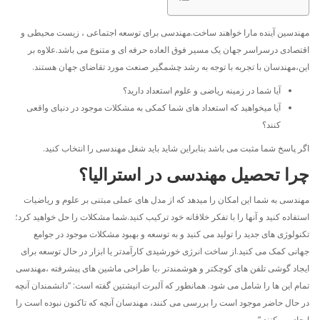
مهندسین آینده مارا خواهند ساخت.مهندسی برای توسعه اجتماعی ، زیست محیطی و
اقتصادی درسراسر جهان یک مسیر فوق العاده حرفه ای و متنوع می باشد.علاوه بر
این،مهندسان با تجربه با توجه به رشد چشمگیر صنعت مورد تقاضای جهان هستند.
آیا شما در زمینه ریاضی و علوم استعداد دارید؟
آیا میخواهید که استعداد های شما کمکی به مشکلات موجود در دنیای واقعی
کنند؟
اگر پاسخ شما مثبت می باشد بنابراین شاید باید شغل مهندسی را انتخاب کنید.
چرا تحصیل مهندسی در استرالیا؟
مهندسی به شما این امکان را میدهد که از مدل های عملی مبتنی بر علوم و ریاضیات
استفاده کنید و آنها را با تفکر خلاقانه خود ترکیب کنید.شما مشکلات را حل خواهید کرد؛
تکنولوژی های جدید را تولید می کنید و به توسعه و بهبود مشکلات موجود در جوامع
جهانی کمک می کنید.از ساخت انرژی خورشیدی کارآمدتر یا ابزار در حال توسعه برای
ایجاد گوشی تلفن های کوچکتر و هوشمندتر ،یا طراحی ماشین های پیشرفته ،مهندسی
تمام این ها را شامل می شود. همانطور که آلبرت انیشتین گفته است: “دانشمندان آنچه
در حال حاضر موجود است را بررسی می کنند، مهندسان آنچه که تاکنون نبوده است را
ایجاد می کنند.”