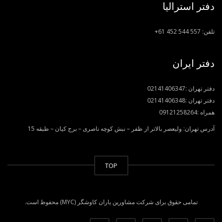
دفتر استرالیا
تلفن:
+61 452 544 557
دفتر ایران
دفتر تهران :
02141406347
دفتر تهران :
02141406348
همراه :
09121258264
آدرس تهران: ولیعصر بالاتر از ظفر – نبش کوچه ناصری – برج کیان – طبقه 15
TOP
تمامی حقوق برای شرکت مشاورین یاران کاوشگر (MYC) محفوظ است.