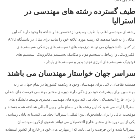
طیف گسترده رشته های مهندسی در
استرالیا
رشته ای مهندسی اغلب با طیف وسیعی از تخصص ها و شاخه ها وجود دارند که این
امکان را به شما میدهند که زمینه مورد علاقه خود را بیایبد.برای مثال در دانشگاه ANU
در کنبرا ،دانشجویان می توانند درزمینه های : سیستم های پزشکی ،سیستم های
الکترونیکی و ارتباطی،سیستم مواد و مکانیک ،سیستم مکاترونیک ،سیستم های
فوتونیک ،سیستم های انرژی تجدید پذیر و سیستم های پایدار .
سراسر جهان خواستار مهندسان می باشند
همیشه تقاضای بالایی برای مهندسان وجود دارد؛همه کشورها در تمام جهان نیاز به
مهندسین برای پیشرفت خود در زندگی دارند.دوره ی معتبر مهندسی فرصت های شغلی
را برای فارغ التحصیلان ایجاد می کند.دوره های مهندسی معتبری توسط دانشگاه های
استرالیا ارائه می شود که این رشته ها در سطح ملی و بین المللی شناخته شده هستند و
موقعیت عالی را برای دانشجویان بین المللی استرالیا ایجاد می کنند.با به پایان رساندن
یکی از این دوره های معتبر ،فارغ التحصیلان می توانند عضوی ازگروه مهندسان
استرالیا شده و این فرصت را می یابند که از مهارت های خود در خارج از کشور استفاده
کنند.